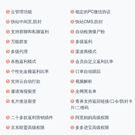
云管理功能
稳定的PC微信协议
快站中间页,防封
快站CMS,防封
支持群聊和私聊返利
自动检测僵尸粉
万能群发
多级返利
多级代理
渠道商模式
杀熟返利模式
会员自定义返利比率
个性化金额返利比率
订单自动跟踪
支持云自动打款
视频解析
邀请海报裂变
全网黑名单
名片推送裂变
查券支持返回链接/口令/防封卡
片/二维码
二十多款返利营销插件
阿里妈妈高级权限
京东联盟高级权限
多多进宝高级权限